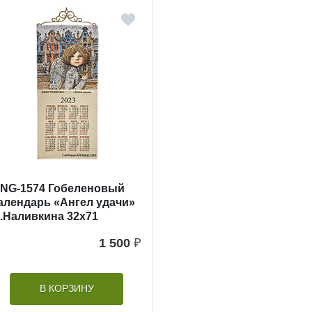
NG-1574 Гобеленовый
алендарь «Ангел удачи»
.Наливкина 32х71
1 500
₽
В КОРЗИНУ