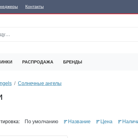
неджеры
Контакты
ИНКИ
РАСПРОДАЖА
БРЕНДЫ
ngels
Солнечные ангелы
и
тировка:
По умолчанию
Название
Цена
Налич