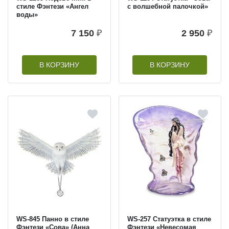
стиле Фэнтези «Ангел
с волшебной палочкой»
воды»
7 150
₽
2 950
₽
В КОРЗИНУ
В КОРЗИНУ
WS-845 Панно в стиле
WS-257 Статуэтка в стиле
Фэнтези «Сова» (Анна
Фэнтези «Невесомая