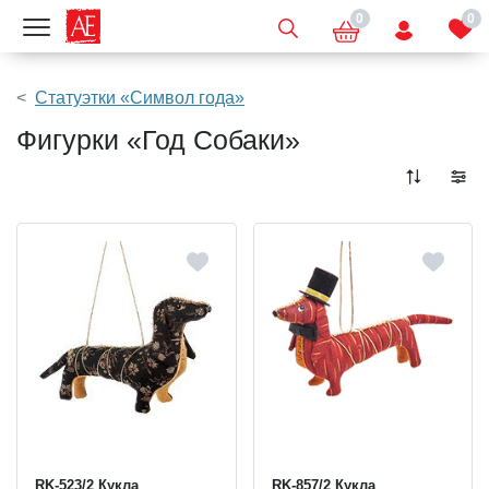
0
0
Показать меню
Статуэтки «Символ года»
Фигурки «Год Собаки»
RK-523/2 Кукла
RK-857/2 Кукла