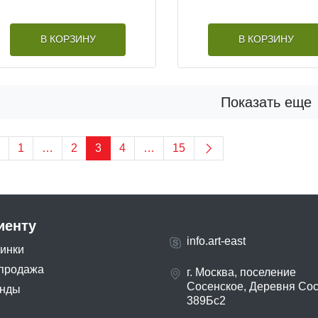
В КОРЗИНУ
В КОРЗИНУ
Показать еще
1
…
2
3
4
…
15
иенту
info.art-east
инки
продажа
г. Москва, поселение
Сосенское, Деревня Со
нды
389Бс2