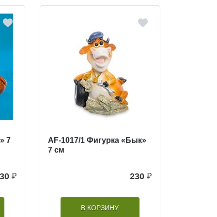
» 7
AF-1017/1 Фигурка «Бык»
7 см
30
₽
230
₽
В КОРЗИНУ