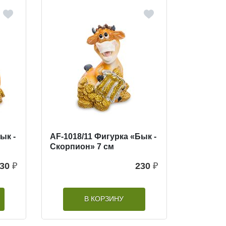
ык -
AF-1018/11 Фигурка «Бык -
Скорпион» 7 см
30
₽
230
₽
В КОРЗИНУ