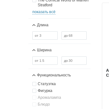
The Comical World of Warren
Stratford
показать всё
Длина
Ширина
A
Функциональность
С
Статуэтка
Фигурка
Аромалампа
Блюдо