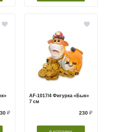
ык»
AF-1017/4 Фигурка «Бык»
7 см
30
₽
230
₽