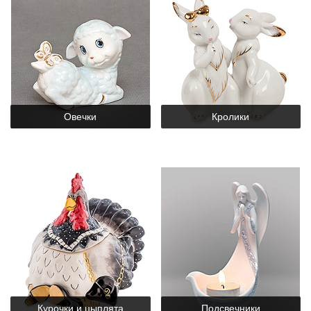
Овечки
Кролики
Курочки и цыплята
Подсвечники