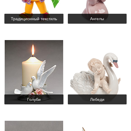
Традиционный текстиль
Ангелы
Голуби
Лебеди