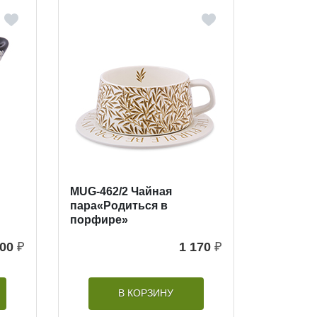
MUG-462/2 Чайная
пара«Родиться в
порфире»
00
₽
1 170
₽
В КОРЗИНУ