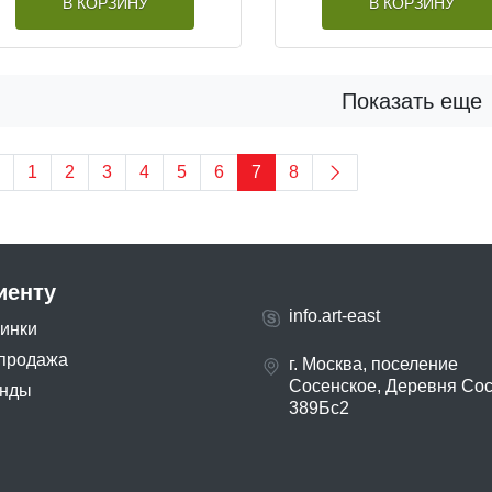
В КОРЗИНУ
В КОРЗИНУ
Показать еще
1
2
3
4
5
6
7
8
иенту
info.art-east
инки
продажа
г. Москва, поселение
Сосенское, Деревня Со
нды
389Бс2