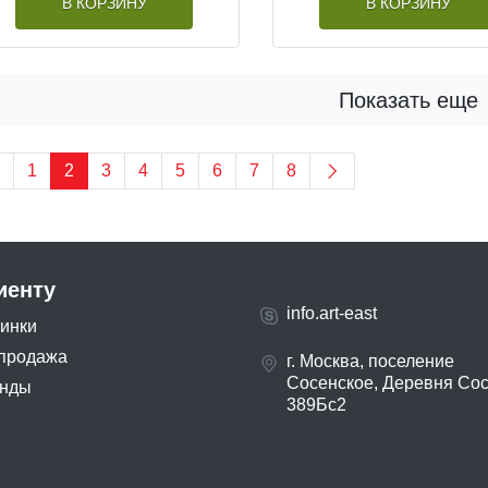
В КОРЗИНУ
В КОРЗИНУ
Показать еще
1
2
3
4
5
6
7
8
иенту
info.art-east
инки
продажа
г. Москва, поселение
Сосенское, Деревня Со
нды
389Бс2