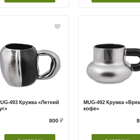
UG-493 Кружка «Летний
MUG-492 Кружка «Вре
уг»
кофе»
800
₽
8