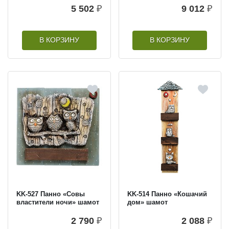
5 502
₽
9 012
₽
В КОРЗИНУ
В КОРЗИНУ
KK-527 Панно «Совы
KK-514 Панно «Кошачий
властители ночи» шамот
дом» шамот
2 790
₽
2 088
₽