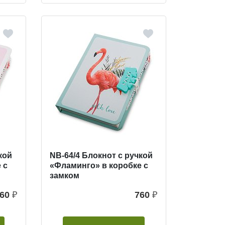
кой
NB-64/4 Блокнот с ручкой
 с
«Фламинго» в коробке с
замком
60
₽
760
₽