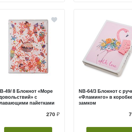
B-49/ 8 Блокнот «Море
NB-64/3 Блокнот с руч
довольствий» с
«Фламинго» в коробке
лавающими пайетками
замком
270
₽
7