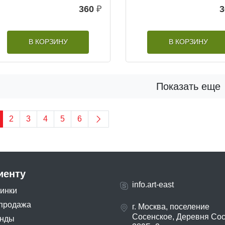
360
₽
3
В КОРЗИНУ
В КОРЗИНУ
Показать еще
2
3
4
5
6
иенту
info.art-east
инки
продажа
г. Москва, поселение
Сосенское, Деревня Со
нды