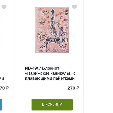
NB-49/ 7 Блокнот
«Парижские каникулы» с
ми
плавающими пайетками
70
₽
270
₽
В КОРЗИНУ