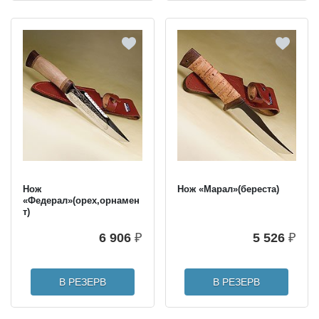
Нож
Нож «Марал»(береста)
«Федерал»(орех,орнамен
т)
6 906
₽
5 526
₽
В РЕЗЕРВ
В РЕЗЕРВ