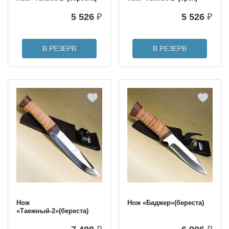
5 526
₽
5 526
₽
В РЕЗЕРВ
В РЕЗЕРВ
Нож
Нож «Баджер»(береста)
«Таежный-2»(береста)