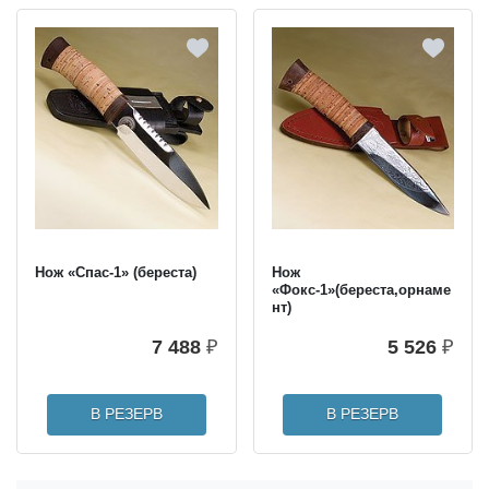
Нож «Спас-1» (береста)
Нож
«Фокс-1»(береста,орнаме
нт)
7 488
₽
5 526
₽
В РЕЗЕРВ
В РЕЗЕРВ