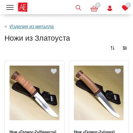
0
0
Показать меню
Изделия из металла
Ножи из Златоуста
Нож «Гелиос-2»(береста)
Нож «Гелиос-2»(орех)