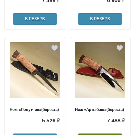
7 488
₽
6 906
₽
В РЕЗЕРВ
В РЕЗЕРВ
Нож «Попутчик»(береста)
Нож «Артыбаш»(береста)
5 526
₽
7 488
₽