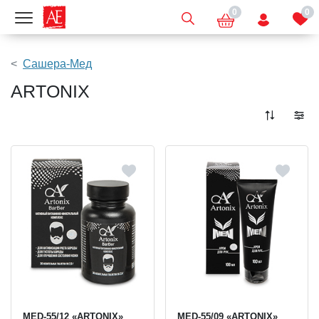
0
0
Показать меню
Сашера-Мед
ARTONIX
MED-55/12 «ARTONIX»
MED-55/09 «ARTONIX»