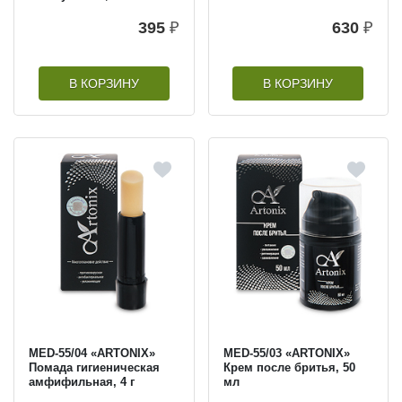
395
₽
630
₽
В КОРЗИНУ
В КОРЗИНУ
MED-55/04 «ARTONIX»
MED-55/03 «ARTONIX»
Помада гигиеническая
Крем после бритья, 50
амфифильная, 4 г
мл