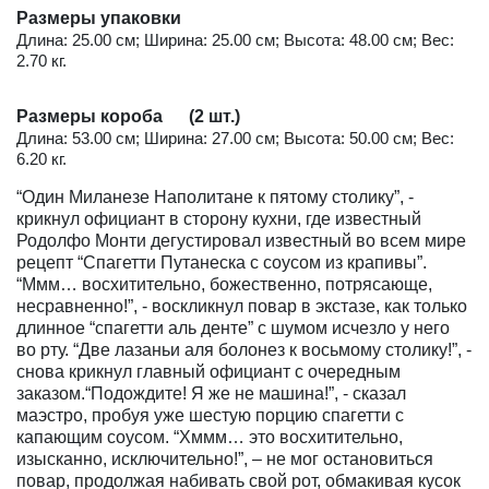
Размеры упаковки
Длина: 25.00 см; Ширина: 25.00 см; Высота: 48.00 см; Вес:
2.70 кг.
Размеры короба (2 шт.)
Длина: 53.00 см; Ширина: 27.00 см; Высота: 50.00 см; Вес:
6.20 кг.
“Один Миланезе Наполитане к пятому столику”, -
крикнул официант в сторону кухни, где известный
Родолфо Монти дегустировал известный во всем мире
рецепт “Спагетти Путанеска с соусом из крапивы”.
“Ммм… восхитительно, божественно, потрясающе,
несравненно!”, - воскликнул повар в экстазе, как только
длинное “спагетти аль денте” с шумом исчезло у него
во рту. “Две лазаньи аля болонез к восьмому столику!”, -
снова крикнул главный официант с очередным
заказом.“Подождите! Я же не машина!”, - сказал
маэстро, пробуя уже шестую порцию спагетти с
капающим соусом. “Хммм… это восхитительно,
изысканно, исключительно!”, – не мог остановиться
повар, продолжая набивать свой рот, обмакивая кусок