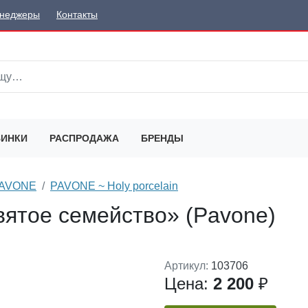
неджеры
Контакты
ИНКИ
РАСПРОДАЖА
БРЕНДЫ
 PAVONE
PAVONE ~ Holy porcelain
вятое семейство» (Pavone)
Артикул:
103706
Цена:
2 200
₽