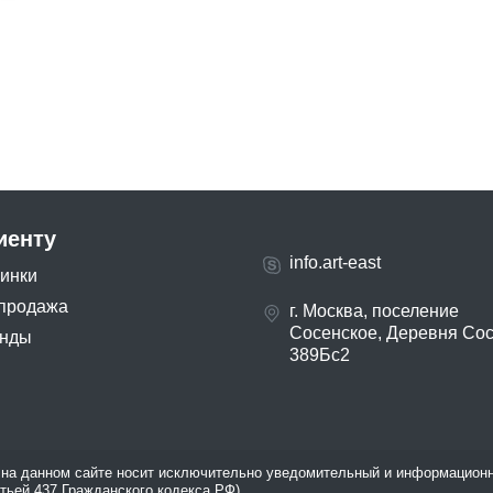
иенту
info.art-east
инки
продажа
г. Москва, поселение
Сосенское, Деревня Со
нды
389Бс2
на данном сайте носит исключительно уведомительный и информационн
атьей 437 Гражданского кодекса РФ).