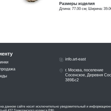
Размеры изделия
Длина: 77.00 см; Ширина: 39.00
иенту
info.art-east
инки
продажа
г. Москва, поселение
Сосенское, Деревня Со
нды
389Бс2
на данном сайте носит исключительно уведомительный и информационн
атьей 437 Гражданского кодекса РФ).