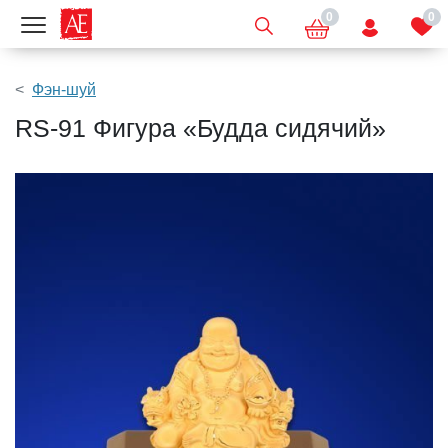
0
0
Показать меню
Фэн-шуй
RS-91 Фигура «Будда сидячий»