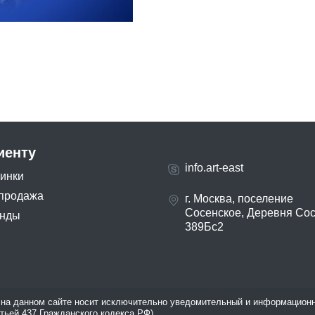
иенту
info.art-east
инки
продажа
г. Москва, поселение
Сосенское, Деревня Со
нды
389Бс2
на данном сайте носит исключительно уведомительный и информационн
атьей 437 Гражданского кодекса РФ).