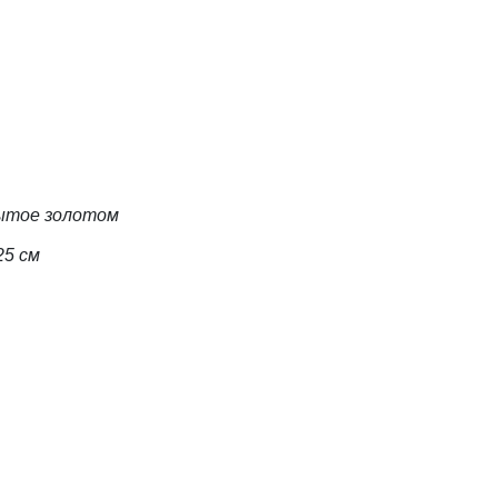
рытое золотом
25 см