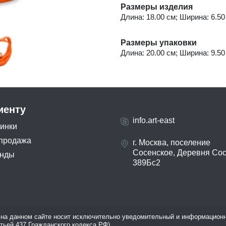
Размеры изделия
Длина: 18.00 см; Ширина: 6.50 
Размеры упаковки
Длина: 20.00 см; Ширина: 9.50 
иенту
info.art-east
инки
продажа
г. Москва, поселение
Сосенское, Деревня Со
нды
389Бс2
на данном сайте носит исключительно уведомительный и информационн
атьей 437 Гражданского кодекса РФ).