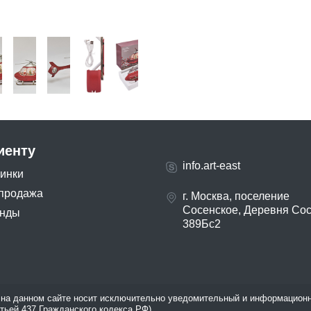
иенту
info.art-east
инки
продажа
г. Москва, поселение
Сосенское, Деревня Со
нды
389Бс2
на данном сайте носит исключительно уведомительный и информационн
атьей 437 Гражданского кодекса РФ).