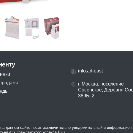
иенту
info.art-east
инки
продажа
г. Москва, поселение
Сосенское, Деревня Со
нды
389Бс2
на данном сайте носит исключительно уведомительный и информационн
атьей 437 Гражданского кодекса РФ).