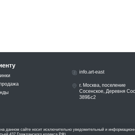
иенту
info.art-east
инки
продажа
г. Москва, поселение
Сосенское, Деревня Со
нды
389Бс2
на данном сайте носит исключительно уведомительный и информационн
атьей 437 Гражданского кодекса РФ).