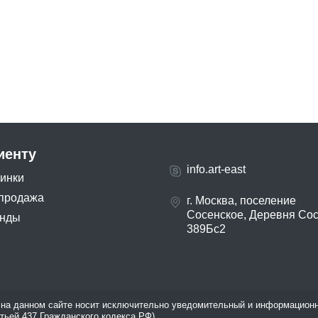
иенту
info.art-east
инки
продажа
г. Москва, поселение
Сосенское, Деревня Со
нды
389Бс2
на данном сайте носит исключительно уведомительный и информационн
атьей 437 Гражданского кодекса РФ).