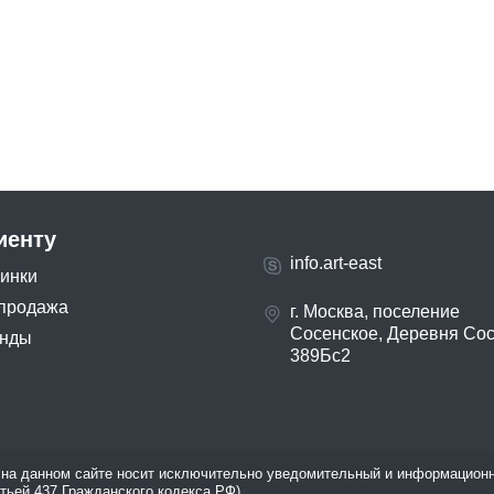
иенту
info.art-east
инки
продажа
г. Москва, поселение
Сосенское, Деревня Со
нды
389Бс2
на данном сайте носит исключительно уведомительный и информационн
атьей 437 Гражданского кодекса РФ).