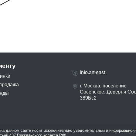
иенту
info.art-east
инки
продажа
г. Москва, поселение
Сосенское, Деревня Со
нды
389Бс2
на данном сайте носит исключительно уведомительный и информационн
атьей 437 Гражданского кодекса РФ).