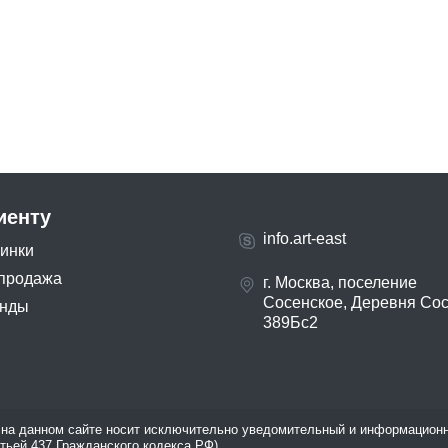
иенту
info.art-east
инки
продажа
г. Москва, поселение
Сосенское, Деревня Со
нды
389Бс2
на данном сайте носит исключительно уведомительный и информационн
атьей 437 Гражданского кодекса РФ).