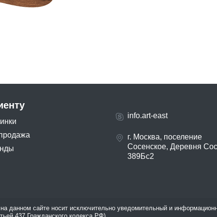
иенту
info.art-east
инки
продажа
г. Москва, поселение
Сосенское, Деревня Со
нды
389Бс2
на данном сайте носит исключительно уведомительный и информационн
атьей 437 Гражданского кодекса РФ).