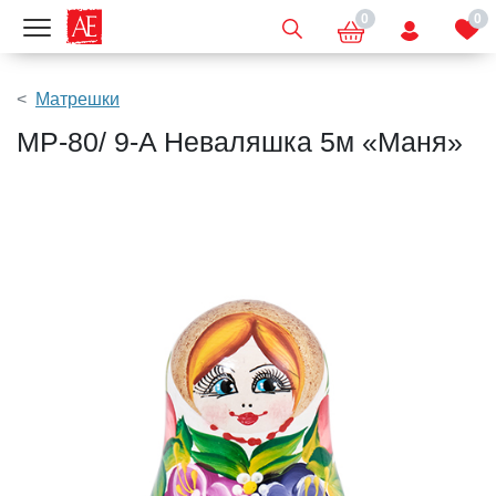
0
0
Показать меню
Матрешки
МР-80/ 9-A Неваляшка 5м «Маня»