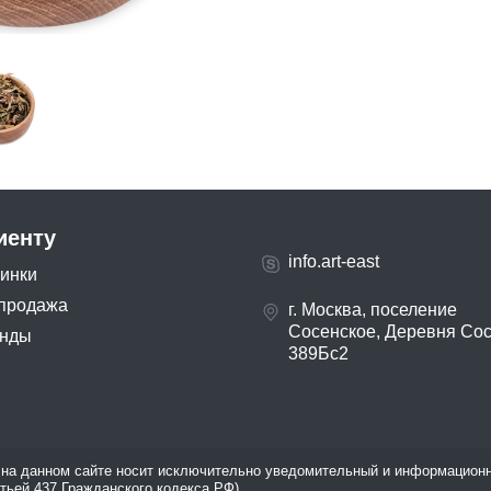
иенту
info.art-east
инки
продажа
г. Москва, поселение
Сосенское, Деревня Со
нды
389Бс2
на данном сайте носит исключительно уведомительный и информационн
атьей 437 Гражданского кодекса РФ).