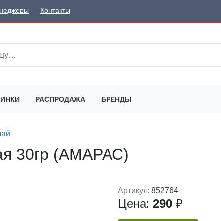
неджеры
Контакты
ИНКИ
РАСПРОДАЖА
БРЕНДЫ
чай
ая 30гр (АМАРАС)
Артикул:
852764
Цена:
290
₽