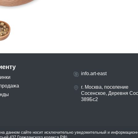
иенту
info.art-east
инки
продажа
г. Москва, поселение
Сосенское, Деревня Со
нды
389Бс2
на данном сайте носит исключительно уведомительный и информационн
атьей 437 Гражданского кодекса РФ).