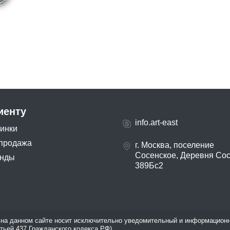
иенту
info.art-east
инки
продажа
г. Москва, поселение
Сосенское, Деревня Со
нды
389Бс2
на данном сайте носит исключительно уведомительный и информационн
атьей 437 Гражданского кодекса РФ).