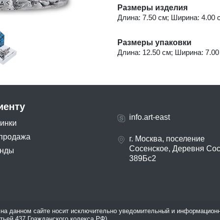
Размеры изделия
Длина: 7.50 см; Ширина: 4.00 с
Размеры упаковки
Длина: 12.50 см; Ширина: 7.00 
иенту
info.art-east
инки
продажа
г. Москва, поселение
Сосенское, Деревня Со
нды
389Бс2
на данном сайте носит исключительно уведомительный и информационн
атьей 437 Гражданского кодекса РФ).