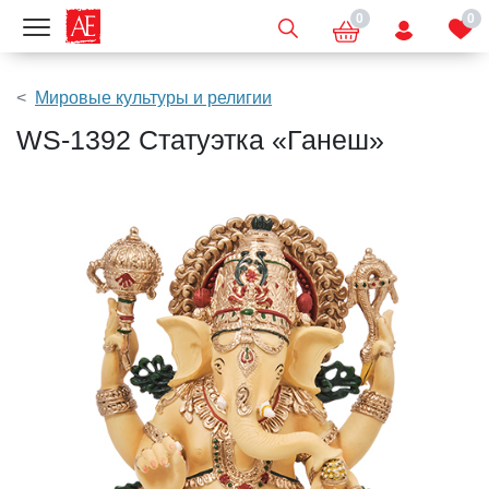
0
0
Показать меню
Мировые культуры и религии
WS-1392 Статуэтка «Ганеш»