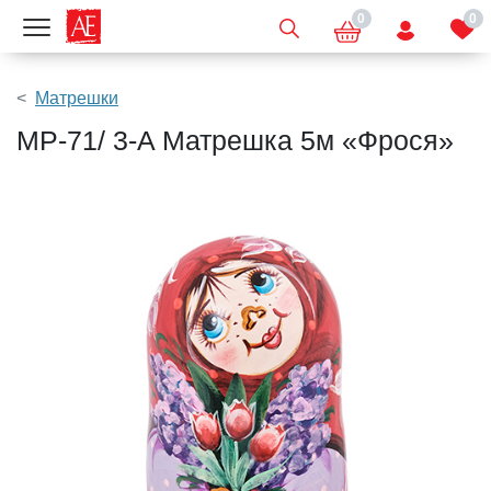
0
0
Показать меню
Матрешки
МР-71/ 3-A Матрешка 5м «Фрося»