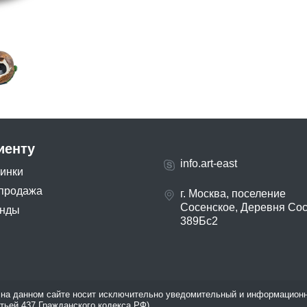
иенту
info.art-east
инки
продажа
г. Москва, поселение
Сосенское, Деревня Со
нды
389Бс2
на данном сайте носит исключительно уведомительный и информационн
атьей 437 Гражданского кодекса РФ).