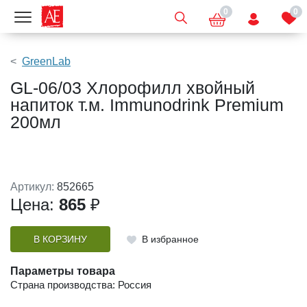
0
0
Показать меню
GreenLab
GL-06/03 Хлорофилл хвойный
напиток т.м. Immunodrink Premium
200мл
Артикул:
852665
Цена:
865
₽
В КОРЗИНУ
В избранное
Параметры товара
Страна производства: Россия