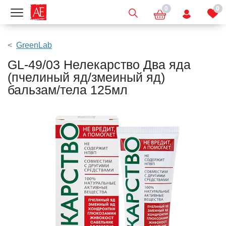
0
0
Показать меню
GreenLab
GL-49/03 Нелекарство Два яда
(пчелиный яд/змеиный яд)
бальзам/тела 125мл