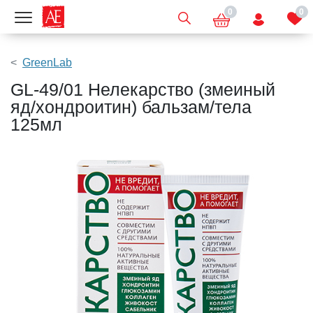
0
0
Показать меню
GreenLab
GL-49/01 Нелекарство (змеиный
яд/хондроитин) бальзам/тела
125мл