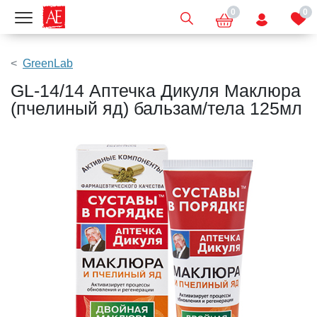
0
0
Показать меню
GreenLab
GL-14/14 Аптечка Дикуля Маклюра
(пчелиный яд) бальзам/тела 125мл