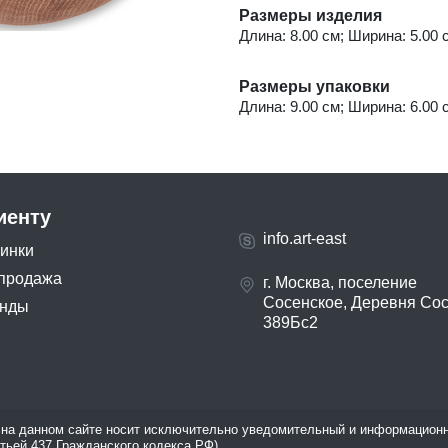
Размеры изделия
Длина: 8.00 см; Ширина: 5.00 с
Размеры упаковки
Длина: 9.00 см; Ширина: 6.00 с
иенту
info.art-east
инки
продажа
г. Москва, поселение
Сосенское, Деревня Со
нды
389Бс2
на данном сайте носит исключительно уведомительный и информационн
атьей 437 Гражданского кодекса РФ).