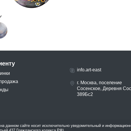
иенту
info.art-east
инки
продажа
г. Москва, поселение
Сосенское, Деревня Со
нды
389Бс2
на данном сайте носит исключительно уведомительный и информационн
атьей 437 Гражданского кодекса РФ).