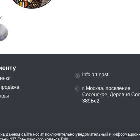
иенту
info.art-east
инки
продажа
г. Москва, поселение
Сосенское, Деревня Со
нды
389Бс2
на данном сайте носит исключительно уведомительный и информационн
атьей 437 Гражданского кодекса РФ).