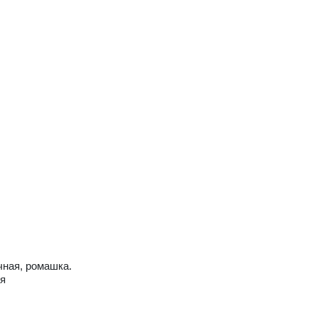
чная, ромашка.
ия