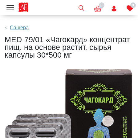
0
0
Показать меню
Сашера
MED-79/01 «Чагокард» концентрат
пищ. на основе растит. сырья
капсулы 30*500 мг