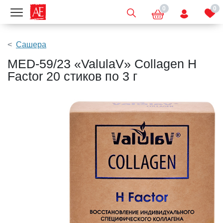
0
0
Показать меню
Сашера
MED-59/23 «ValulaV» Collagen H
Factor 20 стиков по 3 г