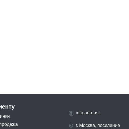
иенту
info.art-east
инки
продажа
г. Москва, поселение