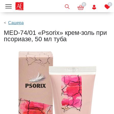
0
0
Показать меню
Сашера
MED-74/01 «Psorix» крем-золь при
псориазе, 50 мл туба