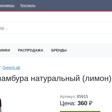
неджеры
Контакты
ИНКИ
РАСПРОДАЖА
БРЕНДЫ
GreenLab
намбура натуральный (лимон)
Артикул:
85915
Цена:
360
₽