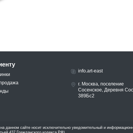
иенту
info.art-east
инки
продажа
г. Москва, поселение
Сосенское, Деревня Со
нды
389Бс2
на данном сайте носит исключительно уведомительный и информационн
атьей 437 Гражданского кодекса РФ).