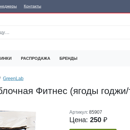
неджеры
Контакты
ИНКИ
РАСПРОДАЖА
БРЕНДЫ
GreenLab
блочная Фитнес (ягоды годжи/
Артикул:
85907
Цена:
250
₽