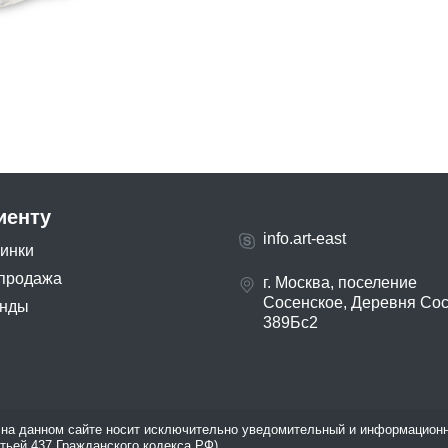
иенту
info.art-east
инки
продажа
г. Москва, поселение
Сосенское, Деревня Со
нды
389Бс2
на данном сайте носит исключительно уведомительный и информационн
атьей 437 Гражданского кодекса РФ).