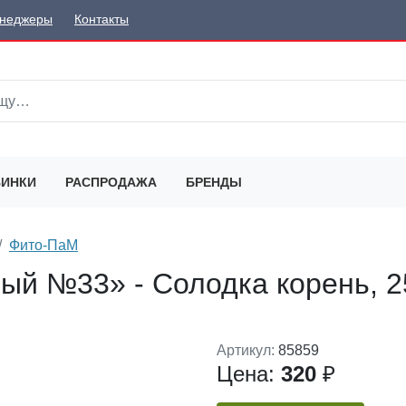
неджеры
Контакты
ИНКИ
РАСПРОДАЖА
БРЕНДЫ
Фито-ПаМ
ный №33» - Солодка корень, 
Артикул:
85859
Цена:
320
₽