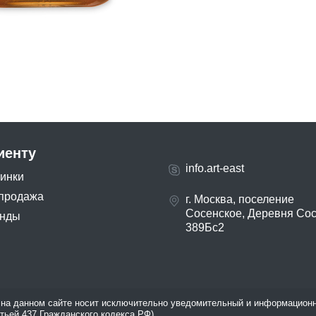
иенту
info.art-east
инки
продажа
г. Москва, поселение
Сосенское, Деревня Со
нды
389Бс2
на данном сайте носит исключительно уведомительный и информационн
атьей 437 Гражданского кодекса РФ).