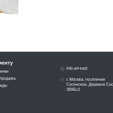
иенту
info.art-east
инки
продажа
г. Москва, поселение
Сосенское, Деревня Со
нды
389Бс2